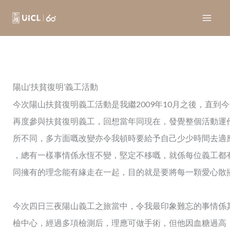
Skip
to
content
陽山‘扶貧復明’義工活動
今次陽山扶貧復明義工活動是我繼2009年10月之後，直到今年
再度參與扶貧復明義工，回想當年同現在，發覺整個活動運
所不同，多方面嘅改變亦令我頓時要給予自己少少時間去適
，總有一樣事情係永恆不變，堅定不移嘅，就係每位義工都
同擁有的理念能有緣走在一起，目的就是要將每一顆愛心散
今次
四日三夜陽山義工之旅當中，令我最印象難忘的事情係
檢中心，經過多項檢測后，理應可做手術，但他因血糖過高（