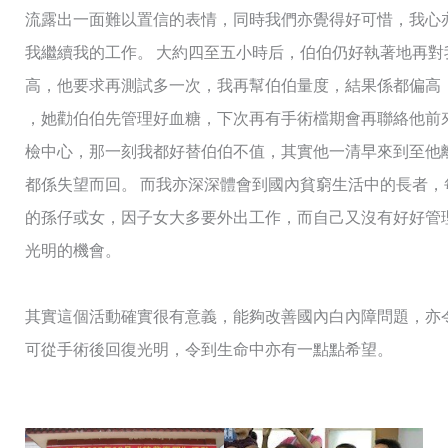
流露出一面難以置信的表情，同時我們亦覺得好可惜，我心亦
我繼續我的工作。 大約四至五小時后，伯伯仍好執著地再
高，他要求再測試多一次，我再幫伯伯量度，結果係都偏高（
，她勸伯伯先管理好血糖，下次再有手術檔期會再聯絡他前
檢中心，那一刻我都好替伯伯不值，其實他一清早來到至他
都係失望而回。 而我亦深深體會到國內貧窮生活中的長者
的孫仔或女，因子女大多要外出工作，而自己又沒有好好管
光明的機會。
其實這個活動確實很有意義，能夠改善國內白內障問題，亦
可從手術後回復光明，令到生命中亦有一點點希望。