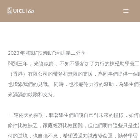
Skip
to
content
2023 年 梅縣“扶殘助”活動 義工分享
闊別三年， 光陰似箭， 不知不覺參加了力行的扶殘助學義工
（香港）有限公司的帶領和無限的支援，為同事們提供一個
也增添我們的見識。 同時，也很感謝力行的幫助，為學生們
來滿滿的鼓勵和支持。
一連兩天的探訪，聽著學生們細說自己對未來的憧憬，如何
條件比較缺乏，家庭經濟比較困難，但他們明白這些只是生
何的逆境，也自強不息，希望透過知識改變命運，勤勞學習