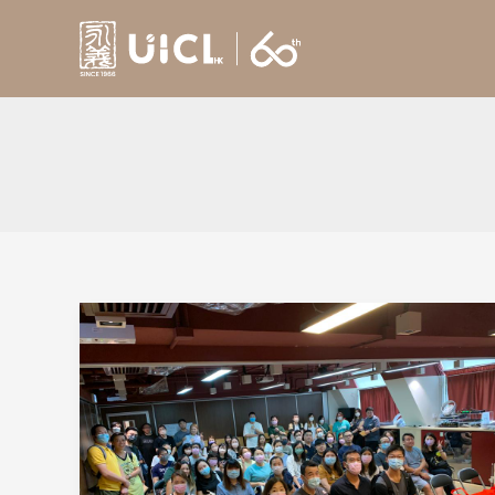
Skip
to
content
救
世
軍
「端
午
溫
情