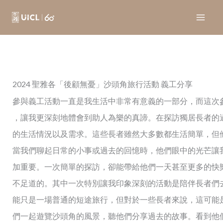
Skip
to
content
2024 聖雅各「後顧無憂」沙頭角旅行活動 義工分享
參與義工活動一直是我生活中非常有意義的一部分，而這次
，讓我更深刻地體會到助人為樂的真諦。
在探訪獨居長者的
的生活情況以及需求。這些長者雖然大多數都生活簡單，但
當我們聊起日常的小事或過去的回憶時，他們眼中的光芒讓
加重要。一次簡單的探訪，卻能帶給他們一天甚至更多的快
不足道的。
其中一次特別讓我印象深刻的活動是陪伴長者們
能只是一場普通的短途旅行，但對於一些長者來說，這可能
們一起遊覽沙頭角的風景，聽他們分享過去的故事。看到他