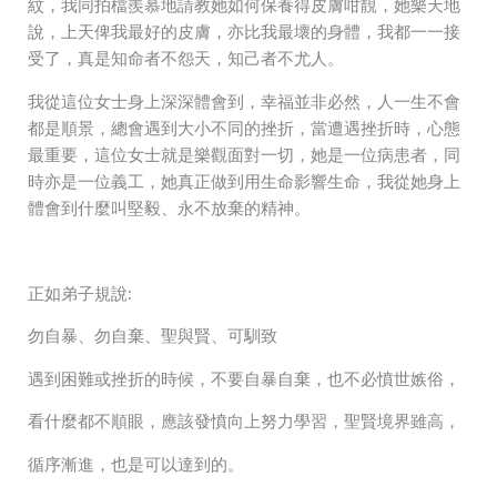
紋，我同拍檔羨慕地請教她如何保養得皮膚咁靚，她樂天地
說，上天俾我最好的皮膚，亦比我最壞的身體，我都一一接
受了，真是知命者不怨天，知己者不尤人
。
我從這位女士身上深深體會到，幸福並非必然，人一生不會
都是順景，總會遇到大小不同的挫折，當遭遇挫折時，心態
最重要，這位女士就是樂觀面對一切，她是一位病患者，同
時亦是一位義工，她真正做到用生命影響生命，我從她身上
體會到什麼叫堅毅、永不放棄的精神。
正如弟子規說:
勿自暴、勿自棄、聖與賢、可馴致
遇到困難或挫折的時候，不要自暴自棄，也不必憤世嫉俗，
看什麼都不順眼，應該發憤向上努力學習，聖賢境界雖高，
循序漸進，也是可以達到的。