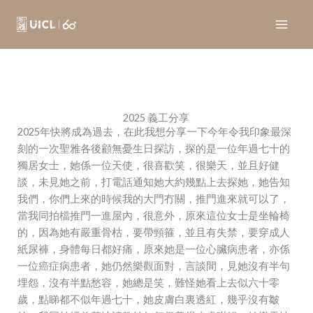
Skip
to
content
2025 義工分享
2025年快將成為過去，在此我想分享一下今年令我印象最深
刻的一次聖雅各後顧無憂生日探訪，探的是一位年過七十的
獨居女士，她係一位天使，很喜歡笑，很樂天，並且好健
談，未見她之前，打電話通知她大約幾點上去探她，她告知
我們，你們上來的時候我的大門冇關，推門進來就可以了，
當我同拍檔推門一進屋內，很意外，原來這位女士是坐輪椅
的，因為她有嚴重骨枯，要帶頸箍，並且有失禁，要穿成人
紙尿褲，身體每日都好痛，原來她是一位心臟病患者，亦係
一位癌症病患者，她仍然樂觀面對，言談間，見她沒有半句
埋怨，沒有半點愁容，她總是笑，難怪她看上去似六十零
歲，點睇都不似年過七十，她皮膚白裏透紅，幾乎沒有皺