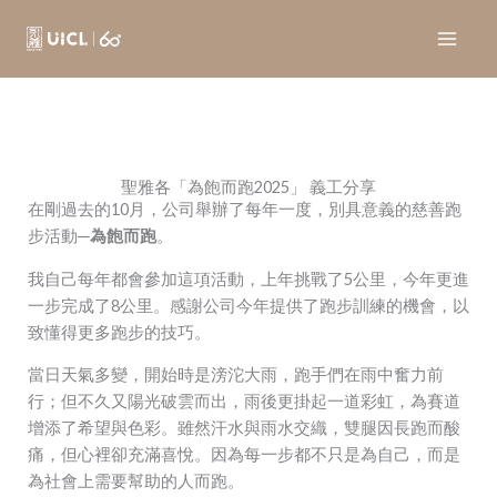
Skip
to
content
聖雅各「為飽而跑2025」 義工分享
在剛過去的10月，公司舉辦了每年一度，別具意義的慈善跑
步活動─
為飽而跑
。
我自己每年都會參加這項活動，上年挑戰了5公里，今年更進
一步完成了8公里。感謝公司今年提供了跑步訓練的機會，以
致懂得更多跑步的技巧。
當日天氣多變，開始時是滂沱大雨，跑手們在雨中奮力前
行；但不久又陽光破雲而出，雨後更掛起一道彩虹，為賽道
增添了希望與色彩。雖然汗水與雨水交織，雙腿因長跑而酸
痛，但心裡卻充滿喜悅。因為每一步都不只是為自己，而是
為社會上需要幫助的人而跑。