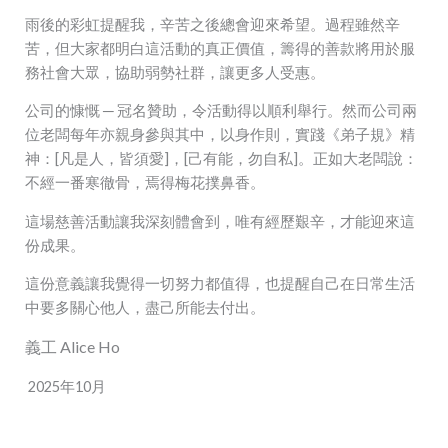
雨後的彩虹提醒我，辛苦之後總會迎來希望。過程雖然辛
苦，但大家都明白這活動的真正價值，籌得的善款將用於服
務社會大眾，協助弱勢社群，讓更多人受惠。
公司的慷慨 ─ 冠名贊助，令活動得以順利舉行。然而公司兩
位老闆每年亦親身參與其中，以身作則，實踐《弟子規》精
神：[凡是人，皆須愛]，[己有能，勿自私]。正如大老闆說：
不經一番寒徹骨，焉得梅花撲鼻香。
這場慈善活動讓我深刻體會到，唯有經歷艱辛，才能迎來這
份成果。
這份意義讓我覺得一切努力都值得，也提醒自己在日常生活
中要多關心他人，盡己所能去付出。
義工 Alice Ho
2025年10月