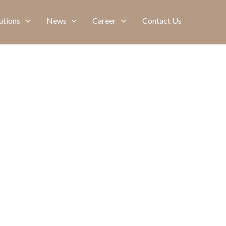
utions
News
Career
Contact Us