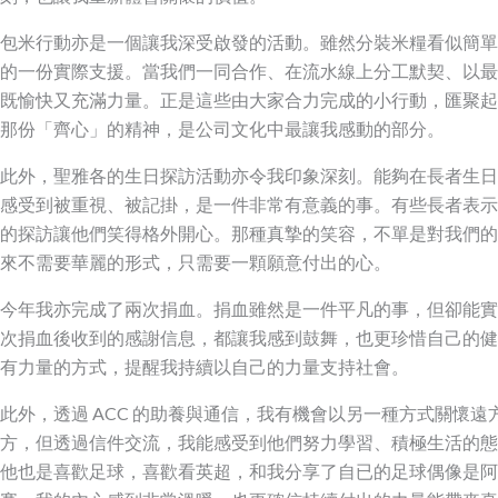
包米行動亦是一個讓我深受啟發的活動。雖然分裝米糧看似簡單
的一份實際支援。當我們一同合作、在流水線上分工默契、以最
既愉快又充滿力量。正是這些由大家合力完成的小行動，匯聚起
那份「齊心」的精神，是公司文化中最讓我感動的部分。
此外，聖雅各的生日探訪活動亦令我印象深刻。能夠在長者生日
感受到被重視、被記掛，是一件非常有意義的事。有些長者表示
的探訪讓他們笑得格外開心。那種真摯的笑容，不單是對我們的
來不需要華麗的形式，只需要一顆願意付出的心。
今年我亦完成了兩次捐血。捐血雖然是一件平凡的事，但卻能實
次捐血後收到的感謝信息，都讓我感到鼓舞，也更珍惜自己的健
有力量的方式，提醒我持續以自己的力量支持社會。
此外，透過 ACC 的助養與通信，我有機會以另一種方式關懷
方，但透過信件交流，我能感受到他們努力學習、積極生活的態
他也是喜歡足球，喜歡看英超，和我分享了自已的足球偶像是阿