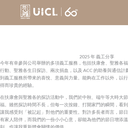
Skip
to
content
2025 年 義工分享
今年有幸參與公司舉辦的多項義工服務，包括扶康會、聖雅各福
行動、聖雅各生日探訪、兩次捐血，以及 ACC 的助養與通信
到義工服務所帶來的喜悅、意義與力量。能夠在工作以外，以行
得而珍貴的經驗。
在扶康會與聖雅各的探訪活動中，我們於中秋、端午等大時大節
福。雖然探訪時間不長，但每一次按鐘、打開家門的瞬間，看到
讓我感受到「被記起」對他們的重要性。對許多長者而言，節日
有家人陪伴，而我們的一份小小心意，卻能為他們的節日增添溫
刻，也讓我重新體會關懷的價值。