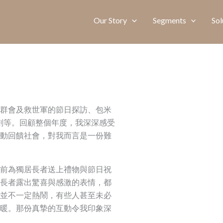
Our Story
Segments
Sol
群會及救世軍的節日探訪、包米
計劃等。回顧整個年度，我深深感受
動回饋社會，對我而言是一份難
前為獨居長者送上禮物與節日祝
長者露出驚喜與感激的表情，都
並不一定熱鬧，有些人甚至未必
暖。那份真摯的互動令我印象深